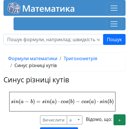
Формули математики
Тригонометрія
Синус різниці кутів
Синус різниці кутів
(
−
)
=
(
)
⋅
sin(a-b) = sin(a)\cdot cos(b
(
)
−
(
)
⋅
(
)
s
in
a
b
s
in
a
cos
b
cos
a
s
in
b
Відомо, що:
Вичислити
a