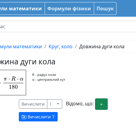
ли математики
Формули фізики
Пошук
мули математики
Круг, коло
Довжина дуги кола
жина дуги кола
R - радіус кола
⋅
⋅
π
R
α
l = \frac{\pi\cdot R\cdot \alpha}{180}
α - центральний кут
=
180
Відомо, що:
Вичислити
l
Вичислити '
l
'