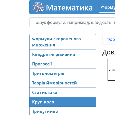
Форму
Формули скороченого
Фор
множення
Дов
Квадратні рівняння
Прогресії
l
Тригонометрія
Теорія ймовірностей
Статистика
Круг, коло
Трикутники