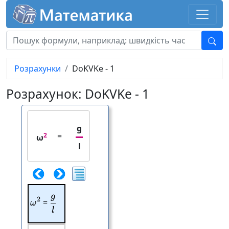
Розрахунки
DoKVKe - 1
Розрахунок: DoKVKe - 1
g
=
2
ω
l
g
\frac{g}{l}
2
\omega^{2}
=
ω
l