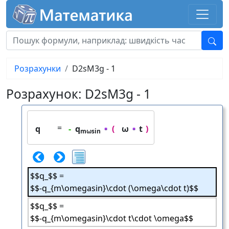
Розрахунки
D2sM3g - 1
Розрахунок: D2sM3g - 1
=
q
-
q
(
ω
t
)
mωsin
$$q_$$
=
$$-q_{m\omegasin}\cdot (\omega\cdot t)$$
$$q_$$
=
$$-q_{m\omegasin}\cdot t\cdot \omega$$