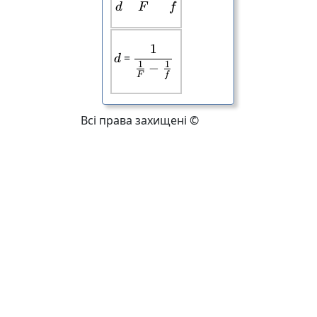
d
F
f
1
\frac{1}{\frac{1}{F}-\fra
d
=
d
1
1
−
F
f
Всі права захищені ©